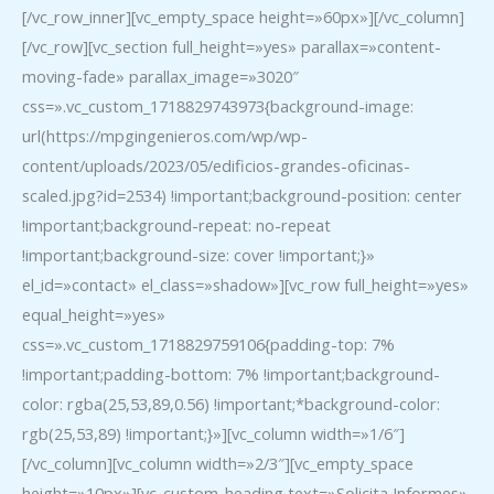
[/vc_row_inner][vc_empty_space height=»60px»][/vc_column]
[/vc_row][vc_section full_height=»yes» parallax=»content-
moving-fade» parallax_image=»3020″
css=».vc_custom_1718829743973{background-image:
url(https://mpgingenieros.com/wp/wp-
content/uploads/2023/05/edificios-grandes-oficinas-
scaled.jpg?id=2534) !important;background-position: center
!important;background-repeat: no-repeat
!important;background-size: cover !important;}»
el_id=»contact» el_class=»shadow»][vc_row full_height=»yes»
equal_height=»yes»
css=».vc_custom_1718829759106{padding-top: 7%
!important;padding-bottom: 7% !important;background-
color: rgba(25,53,89,0.56) !important;*background-color:
rgb(25,53,89) !important;}»][vc_column width=»1/6″]
[/vc_column][vc_column width=»2/3″][vc_empty_space
height=»10px»][vc_custom_heading text=»Solicita Informes»