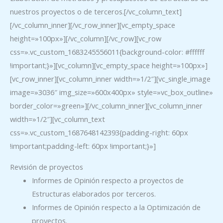
nuestros proyectos o de terceros.[/vc_column_text]
[/vc_column_inner][/vc_row_inner][vc_empty_space
height=»100px»][/vc_column][/vc_row][vc_row
css=».vc_custom_1683245556011{background-color: #ffffff
!important;}»][vc_column][vc_empty_space height=»100px»]
[vc_row_inner][vc_column_inner width=»1/2″][vc_single_image
image=»3036″ img_size=»600x400px» style=»vc_box_outline»
border_color=»green»][/vc_column_inner][vc_column_inner
width=»1/2″][vc_column_text
css=».vc_custom_1687648142393{padding-right: 60px
!important;padding-left: 60px !important;}»]
Revisión de proyectos
Informes de Opinión respecto a proyectos de
Estructuras elaborados por terceros.
Informes de Opinión respecto a la Optimización de
proyectos.