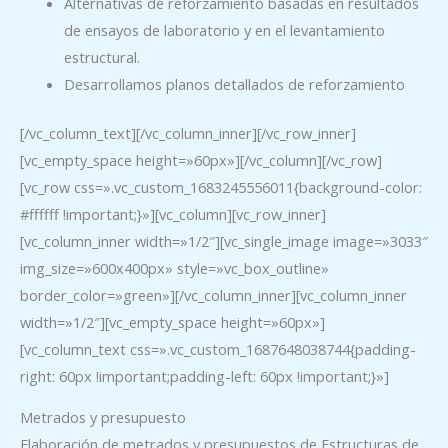
Alternativas de reforzamiento basadas en resultados
de ensayos de laboratorio y en el levantamiento
estructural.
Desarrollamos planos detallados de reforzamiento
[/vc_column_text][/vc_column_inner][/vc_row_inner]
[vc_empty_space height=»60px»][/vc_column][/vc_row]
[vc_row css=».vc_custom_1683245556011{background-color:
#ffffff !important;}»][vc_column][vc_row_inner]
[vc_column_inner width=»1/2″][vc_single_image image=»3033″
img_size=»600x400px» style=»vc_box_outline»
border_color=»green»][/vc_column_inner][vc_column_inner
width=»1/2″][vc_empty_space height=»60px»]
[vc_column_text css=».vc_custom_1687648038744{padding-
right: 60px !important;padding-left: 60px !important;}»]
Metrados y presupuesto
Elaboración de metrados y presupuestos de Estructuras de