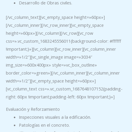
Desarrollo de Obras civiles.
[/vc_column_text][vc_empty_space height=»60px»]
[/vc_column_inner][/vc_row_inner][vc_empty_space
height=»60px»][/vc_column][/vc_row][vc_row
css=».vc_custom_1683245556011{background-color: #ffffff
!important;}»][vc_column][vc_row_inner][vc_column_inner
width=»1/2″][vc_single_image image=»3034″
img_size=»600x400px» style=»vc_box_outline»
border_color=»green»][/vc_column_inner][vc_column_inner
width=»1/2″][vc_empty_space height=»60px»]
[vc_column_text css=».vc_custom_1687648107152{padding-
right: 60px !important;padding-left: 60px !important;}»]
Evaluación y Reforzamiento
Inspecciones visuales a la edificación.
Patologías en el concreto.