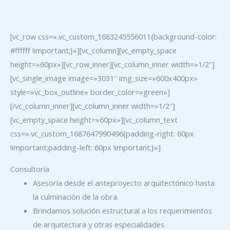
Ir
[vc_row css=».vc_custom_1683245556011{background-color:
al
#ffffff !important;}»][vc_column][vc_empty_space
contenido
height=»60px»][vc_row_inner][vc_column_inner width=»1/2″]
[vc_single_image image=»3031″ img_size=»600x400px»
style=»vc_box_outline» border_color=»green»]
[/vc_column_inner][vc_column_inner width=»1/2″]
[vc_empty_space height=»60px»][vc_column_text
css=».vc_custom_1687647990496{padding-right: 60px
!important;padding-left: 60px !important;}»]
Consultoría
Asesoría desde el anteproyecto arquitectónico hasta
la culminación de la obra.
Brindamos solución estructural a los requerimientos
de arquitectura y otras especialidades.